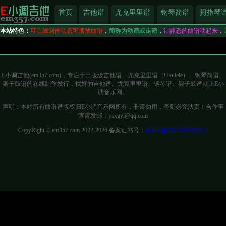
首页
吉他谱
尤克里里谱
钢琴简谱
拇指琴
本站特色：
可在线制作动态可播放曲谱
，
简称为动谱或走谱
，
让静态的曲谱动起来
，
E小调吉他(em357.com)，专注于出版级吉他谱、尤克里里谱（Ukulele）、钢琴简谱、
架子鼓谱的在线制作发行，找好的吉他谱、尤克里里谱、钢琴谱、架子鼓谱就上E小
调音乐网。
声明：本站所有曲谱谱版权归E小调音乐网所有，非请勿用，否则必究法责！合作事
宜请发邮：ysxgyl@qq.com
CopyRight © em357.com 2022-2026 备案证书号：
闽ICP备2021009050号-1