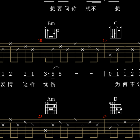
想
要
问
你
想
不
想
Bm
C
2
18
19
1
2
2
1
3
5
5
0
1
1
2
爱
情
这
样
忧
伤
为
何
不
Am
D
23
24