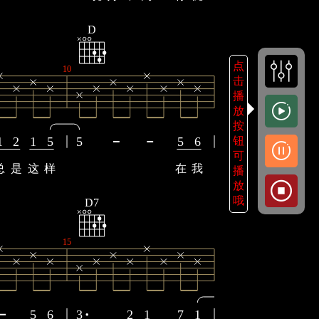
D
点
10
击
播
放
按
1
2
1
5
5
5
6
钮
可
总
是
这
样
在
我
播
放
哦
D7
15
5
6
3
2
1
7
1