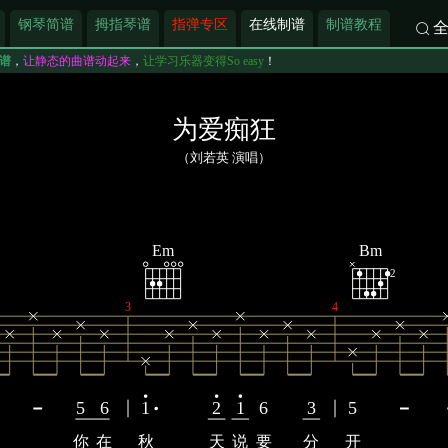
钢琴简谱
拇指琴谱
指弹专区
在线制谱
制谱教程
谱
，
让静态的曲谱动起来
，
让学习乐器变得So easy
！
为爱痴狂
（刘若英 演唱）
Em
Bm
2
3
4
5
6
1
2
1
6
3
5
你
在
秋
天
说
要
分
开