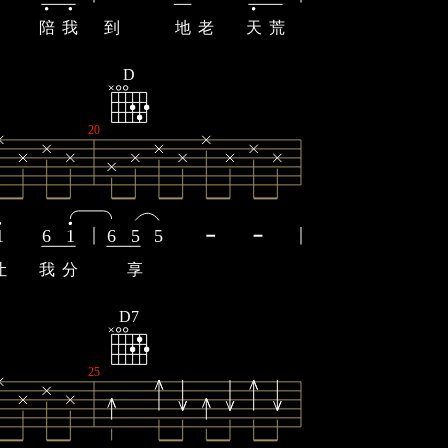
陪
我
到
地
老
天
荒
D
20
1
6
1
6
5
5
让
我
分
享
D7
25