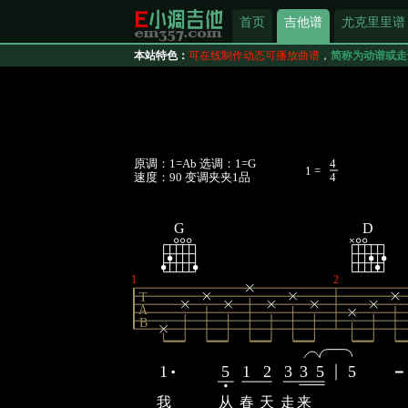
首页
吉他谱
尤克里里谱
本站特色：
可在线制作动态可播放曲谱
，
简称为动谱或走
原调：1=Ab 选调：1=G
4
1 =
速度：90 变调夹夹1品
4
G
D
1
2
T
A
B
1
5
1
2
3
3
5
5
我
从
春
天
走
来