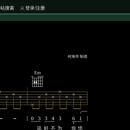
全站搜索
登录/注册
何海华 制谱
Em
5
0
3
3
4
3
6
1
说
好
不
为
你
忧