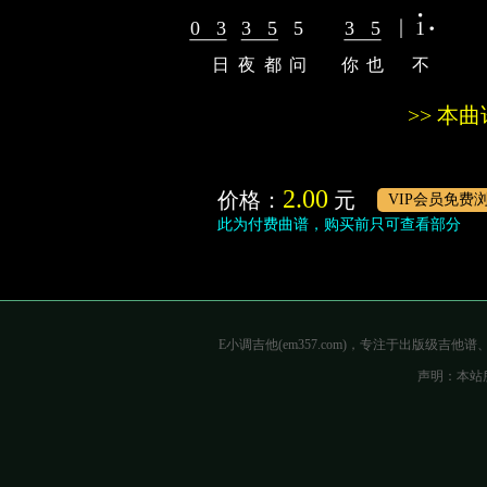
0
3
3
5
5
3
5
1
日
夜
都
问
你
也
不
>> 本
2.00
价格：
元
VIP会员免费
此为付费曲谱，购买前只可查看部分
E小调吉他(em357.com)，专注于出版级
声明：本站所