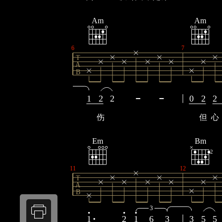
Am
Am
6
7
T
A
B
1
2
2
0
2
2
伤
但
心
Em
Bm
2
11
12
T
A
B
3
1
2
1
6
3
3
5
5