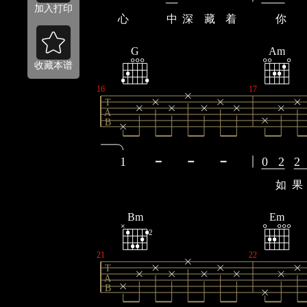
加入打印
心
中
深
藏
着
你
G
Am
收藏本谱
16
17
T
A
B
1
0
2
2
如
果
Bm
Em
2
21
22
T
A
B