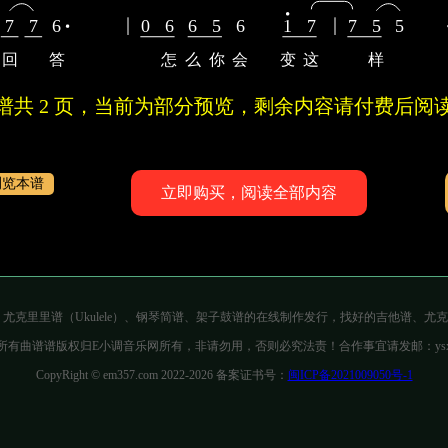
7
7
6
0
6
6
5
6
1
7
7
5
5
回
答
怎
么
你
会
变
这
样
曲谱共 2 页，当前为部分预览，剩余内容请付费后阅读
浏览本谱
立即购买，阅读全部内容
吉他谱、尤克里里谱（Ukulele）、钢琴简谱、架子鼓谱的在线制作发行，找好的吉他谱
有曲谱谱版权归E小调音乐网所有，非请勿用，否则必究法责！合作事宜请发邮：ysxgyl
CopyRight © em357.com 2022-2026 备案证书号：
闽ICP备2021009050号-1