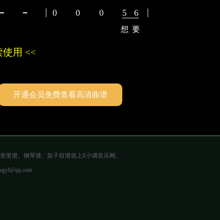
0
0
0
5
6
想
要
使用 <<
开通会员免费查看高清曲谱
、尤克里里谱、钢琴谱、架子鼓谱就上E小调音乐网。
@qq.com