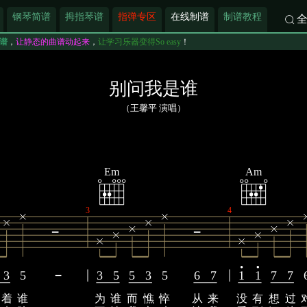
钢琴简谱
拇指琴谱
指弹专区
在线制谱
制谱教程
谱
，
让静态的曲谱动起来
，
让学习乐器变得So easy
！
别问我是谁
（王馨平 演唱）
Em
Am
3
4
3
5
3
5
5
3
5
6
7
1
1
7
7
着
谁
为
谁
而
憔
悴
从
来
没
有
想
过