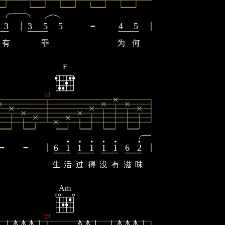
3
3
5
5
4
5
有
罪
为
何
F
18
6
1
1
1
1
1
6
2
生
活
过
得
没
有
滋
味
Am
23