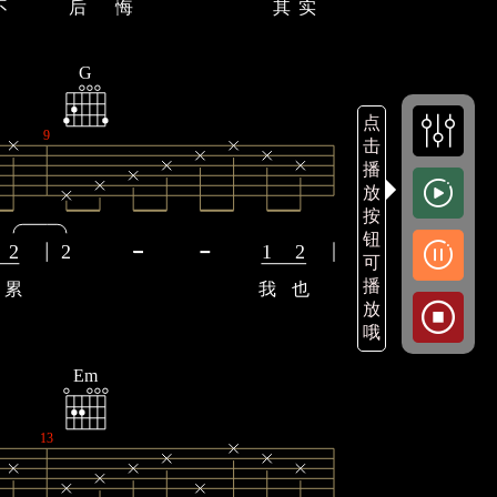
不
后
悔
其
实
G
点
9
击
播
放
按
钮
2
2
1
2
可
播
累
我
也
放
哦
Em
13