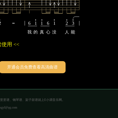
2
6
1
1
6
1
2
3
我
的
真
心
没
人
能
使用 <<
开通会员免费查看高清曲谱
、尤克里里谱、钢琴谱、架子鼓谱就上E小调音乐网。
@qq.com