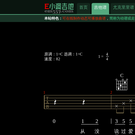
首页
吉他谱
尤克里里谱
本站特色：
可在线制作动态可播放曲谱
，
简称为动谱或走
原调：1=C 选调：1=C
4
1 =
速度：82
4
C
1
2
T
A
B
0
1
2
3
5
5
从
没
说
过
爱