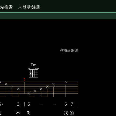
全站搜索
登录/注册
何海华 制谱
Em
5
6
3
5
6
7
对
不
对
我
的