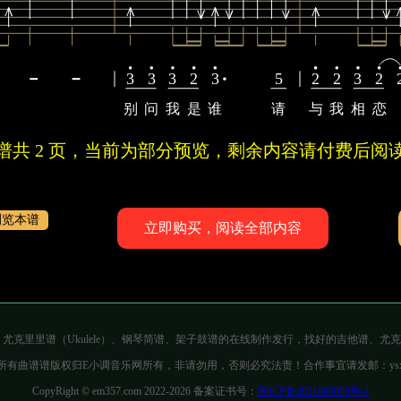
3
3
3
2
3
5
2
2
3
2
别
问
我
是
谁
请
与
我
相
恋
曲谱共 2 页，当前为部分预览，剩余内容请付费后阅读
浏览本谱
立即购买，阅读全部内容
吉他谱、尤克里里谱（Ukulele）、钢琴简谱、架子鼓谱的在线制作发行，找好的吉他谱
有曲谱谱版权归E小调音乐网所有，非请勿用，否则必究法责！合作事宜请发邮：ysxgyl
CopyRight © em357.com 2022-2026 备案证书号：
闽ICP备2021009050号-1