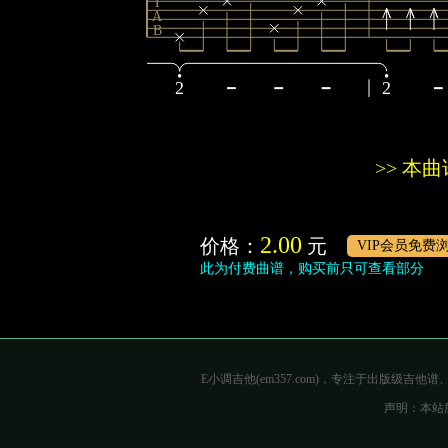
T
A
B
2
2
>> 本
2.00
价格：
元
VIP会员免费
此为付费曲谱，购买前只可查看部分
E小调吉他(em357.com)，专注于出版级
声明：本站所