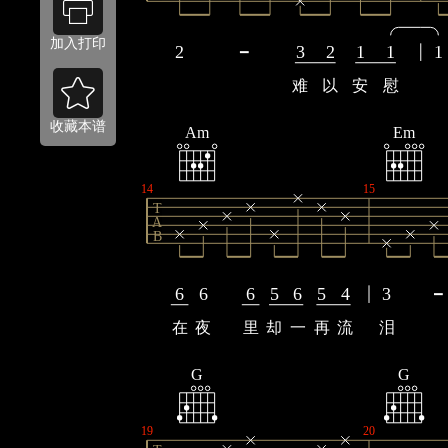
加入打印
2
3
2
1
1
1
难
以
安
慰
收藏本谱
Am
Em
14
15
T
A
B
6
6
6
5
6
5
4
3
在
夜
里
却
一
再
流
泪
G
G
19
20