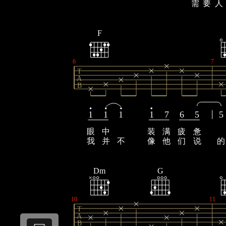
需
要
人
F
6
7
T
A
B
1
1
1
1
7
6
5
5
眼
中
装
满
疲
惫
我
并
不
像
他
们
说
的
Dm
G
10
11
T
A
B