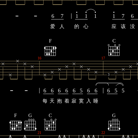
6
7
1
1
1
1
7
6
爱
人
的
心
应
该
没
F
C
16
17
3
6
6
6
6
6
5
6
6
6
5
5
每
天
抱
着
寂
寞
入
睡
F
G
C
G
21
22