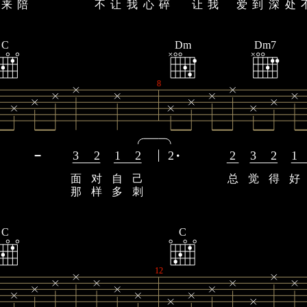
来
陪
不
让
我
心
碎
让
我
爱
到
深
处
C
Dm
Dm7
8
3
2
1
2
2
2
3
2
1
面
对
自
己
总
觉
得
好
那
样
多
刺
C
C
12