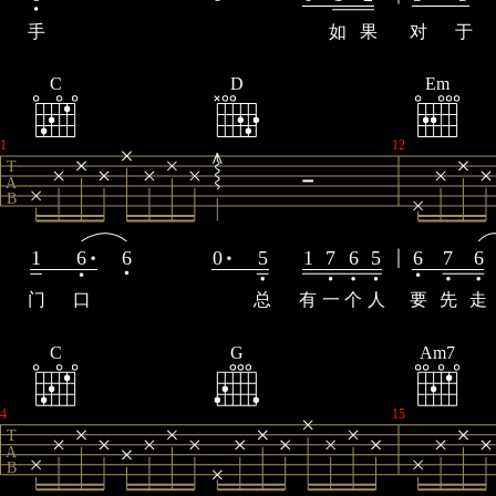
手
如
果
对
于
C
D
Em
1
12
T
A
B
1
6
6
0
5
1
7
6
5
6
7
6
门
口
总
有
一
个
人
要
先
走
C
G
Am7
4
15
T
A
B