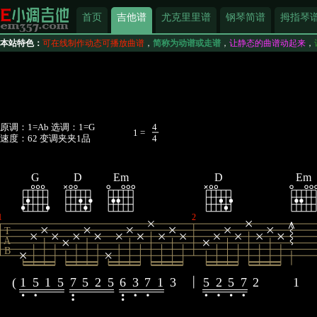
首页
吉他谱
尤克里里谱
钢琴简谱
拇指琴
本站特色：
可在线制作动态可播放曲谱
，
简称为动谱或走谱
，
让静态的曲谱动起来
，
原调：1=Ab 选调：1=G
4
1 =
速度：62 变调夹夹1品
4
G
D
Em
D
Em
1
2
T
A
B
(
1
5
1
5
7
5
2
5
6
3
7
1
3
5
2
5
7
2
1