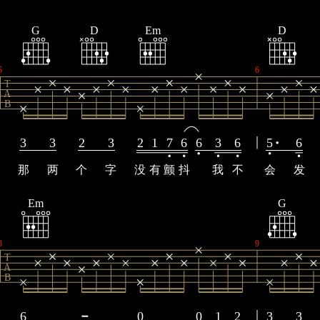
G
D
Em
D
5
6
T
A
B
3
3
2
3
2
1
7
6
6
3
6
5
6
那
两
个
字
没
有
颤
抖
我
不
会
发
Em
G
8
9
T
A
B
6
0
0
1
2
3
3