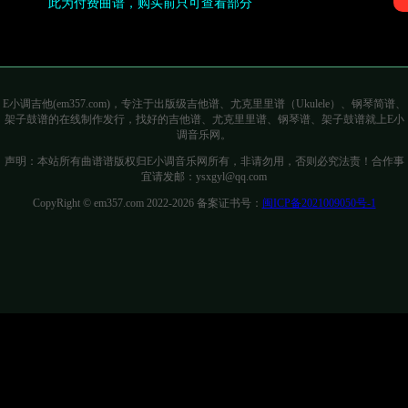
此为付费曲谱，购买前只可查看部分
E小调吉他(em357.com)，专注于出版级吉他谱、尤克里里谱（Ukulele）、钢琴简谱、
架子鼓谱的在线制作发行，找好的吉他谱、尤克里里谱、钢琴谱、架子鼓谱就上E小
调音乐网。
声明：本站所有曲谱谱版权归E小调音乐网所有，非请勿用，否则必究法责！合作事
宜请发邮：ysxgyl@qq.com
CopyRight © em357.com 2022-2026 备案证书号：
闽ICP备2021009050号-1