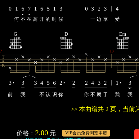
0
1
6
7
1
6
5
1
3
0
3
2
3
4
何
不
在
离
开
的
时
候
一
边
享
受
G
D
Em
7
18
T
A
B
3
3
3
4
5
6
2
2
2
4
3
2
1
3
前
我
不
认
识
你
你
不
属
于
我
我
>> 本曲谱共 2 页，
2.00
价格：
元
VIP会员免费浏览本谱