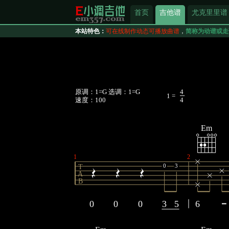
首页
吉他谱
尤克里里谱
本站特色：
可在线制作动态可播放曲谱
，
简称为动谱或走
原调：1=G 选调：1=G
4
1 =
速度：100
4
Em
1
2
0
3
T
A
B
0
0
0
3
5
6