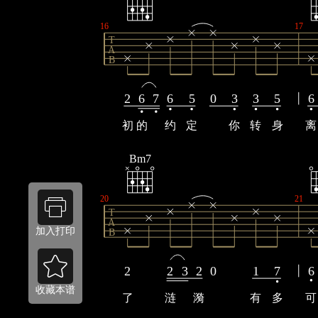
16
17
T
A
B
2
6
7
6
5
0
3
3
5
6
初
的
约
定
你
转
身
离
Bm7
20
21
T
A
加入打印
B
2
2
3
2
0
1
7
6
收藏本谱
了
涟
漪
有
多
可