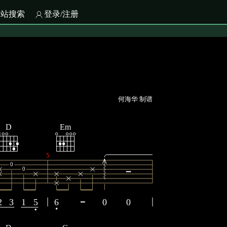
全站搜索
登录/注册
何海华 制谱
D
Em
5
0
0
2
3
1
5
6
0
0