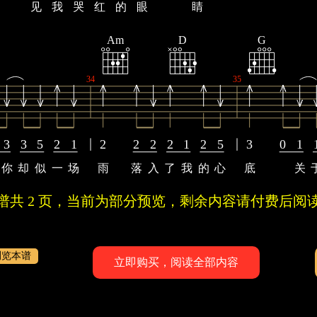
见
我
哭
红
的
眼
睛
Am
D
G
34
35
3
3
5
2
1
2
2
2
2
1
2
5
3
0
1
你
却
似
一
场
雨
落
入
了
我
的
心
底
关
曲谱共 2 页，当前为部分预览，剩余内容请付费后阅读
浏览本谱
立即购买，阅读全部内容