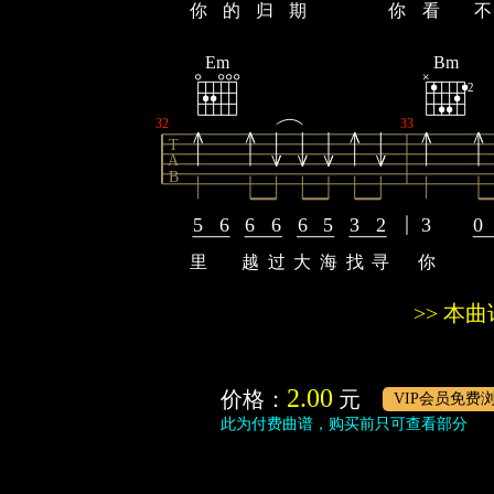
你
的
归
期
你
看
不
Em
Bm
2
32
33
T
A
B
5
6
6
6
6
5
3
2
3
0
里
越
过
大
海
找
寻
你
>> 本
2.00
价格：
元
VIP会员免费
此为付费曲谱，购买前只可查看部分