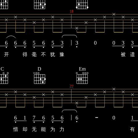
18
6
6
6
5
6
5
3
3
0
0
3
3
开
得
毫
不
犹
豫
被
遗
C
D
Em
22
6
1
7
6
5
6
6
0
1
惜
却
无
能
为
力
有