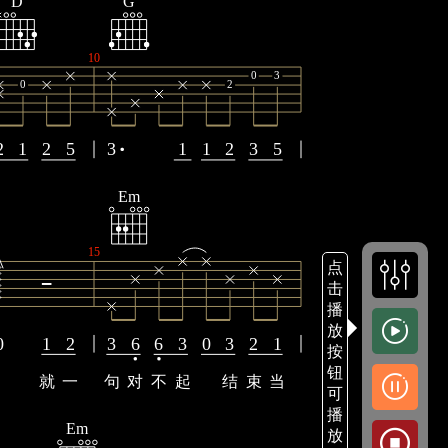
D
G
10
0
3
0
2
2
1
2
5
3
1
1
2
3
5
Em
15
点
击
播
放
0
1
2
3
6
6
3
0
3
2
1
按
钮
就
一
句
对
不
起
结
束
当
可
播
Em
放