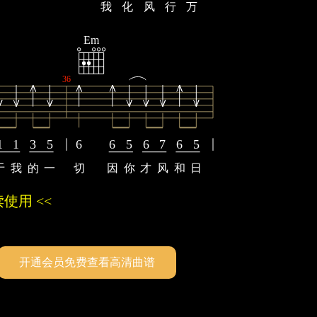
我
化
风
行
万
Em
36
1
1
3
5
6
6
5
6
7
6
5
于
我
的
一
切
因
你
才
风
和
日
使用 <<
开通会员免费查看高清曲谱