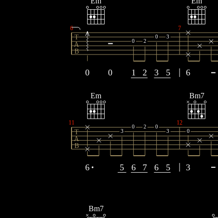
Em
Em
6
7
0
3
T
0
2
A
B
0
0
1
2
3
5
6
Em
Bm7
11
12
0
2
0
3
3
0
T
A
B
6
5
6
7
6
5
3
Bm7