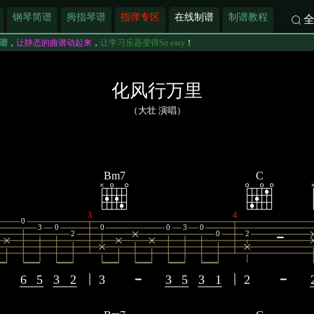
钢琴简谱
拇指琴谱
指弹专区
在线制谱
制谱教程
谱
，
让静态的曲谱动起来
，
让学习乐器变得So easy
！
化风行万里
（大壮 演唱）
Bm7
C
3
4
0
3
0
0
0
3
0
2
0
2
6
5
3
2
3
3
5
3
1
2