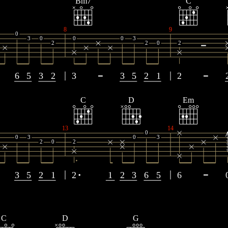
Bm7
C
8
9
0
3
0
0
0
3
2
2
0
2
6
5
3
2
3
3
5
2
1
2
C
D
Em
13
14
0
0
3
0
3
2
0
2
3
5
2
1
2
1
2
3
6
5
6
C
D
G