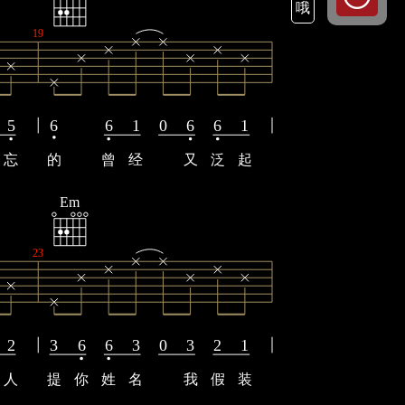
哦
19
5
6
6
1
0
6
6
1
忘
的
曾
经
又
泛
起
Em
23
2
3
6
6
3
0
3
2
1
人
提
你
姓
名
我
假
装